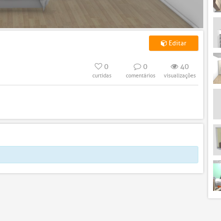
Editar
0
0
40
curtidas
comentários
visualizações