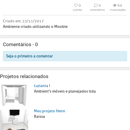
0
0
69
curtidas
comentários
visualizações
Criado em:
23/11/2017
Ambiente criado utilizando o Mooble
Comentários -
0
Seja o primeiro a comentar
Projetos relacionados
Luziania I
Ambient's móveis e planejados ltda
Meu projeto Henn
Raissa