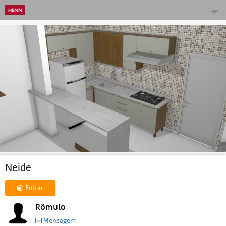
Neide
Editar
Rômulo
Mensagem