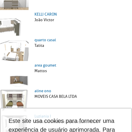
KELLI CARON
João Victor
quarto casal
Talita
area goumet
Mattos
aline ono
MOVEIS CASA BELA LTDA
Luziania I
Este site usa cookies para fornecer uma
Ambient's móveis e planejados ltda
experiência de usuário aprimorada. Para