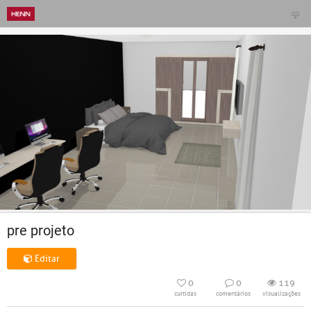
pre projeto
Editar
0
0
119
curtidas
comentários
visualizações