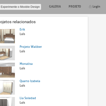
GALERIA
PROJETO
Login
Experimente o Mooble Design
rojetos relacionados
Erik
Luís
Projeto Wallber
Luís
Monalisa
Luís
Quarto Izabela
Luís
Lia Soledad
Luís