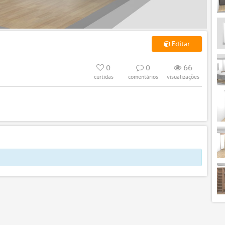
Editar
0
0
66
curtidas
comentários
visualizações