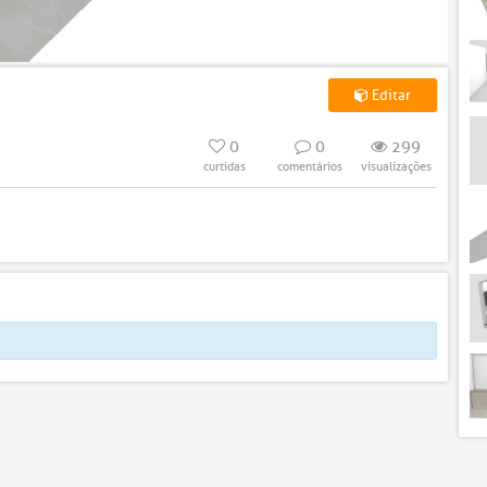
Editar
0
0
299
curtidas
comentários
visualizações