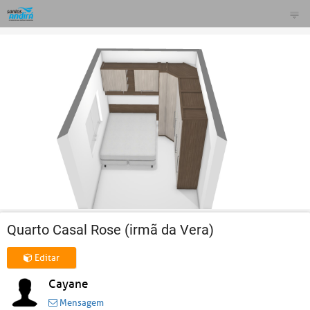
Quarto Casal Rose (irmã da Vera)
Editar
Cayane
Mensagem