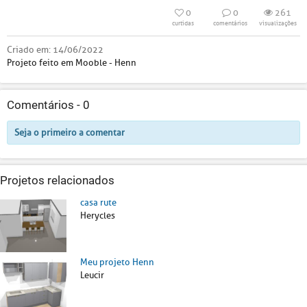
0
0
261
curtidas
comentários
visualizações
Criado em:
14/06/2022
Projeto feito em Mooble - Henn
Comentários -
0
Seja o primeiro a comentar
Projetos relacionados
casa rute
Herycles
Meu projeto Henn
Leucir