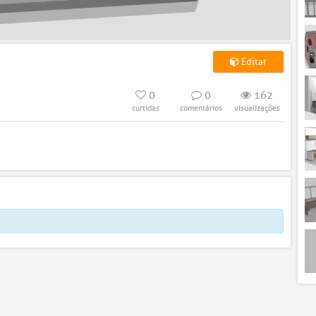
Editar
0
0
162
curtidas
comentários
visualizações