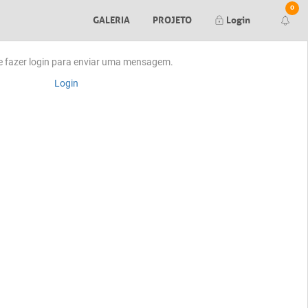
0
GALERIA
PROJETO
Login
Render finalizado
e fazer login para enviar uma mensagem.
Login
Falha ao gerar seu render. Tente
novamente mais tarde.
Falha ao gerar seu preview. Tente
novamente mais tarde.
Nova mensagem no orçamento #
Orçamento #
aprovado pelo cliente
Orçamento #
negado pelo cliente
Editor de Itens:
Nova mensagem no item