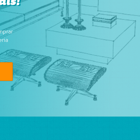
ais!
mprar
eria