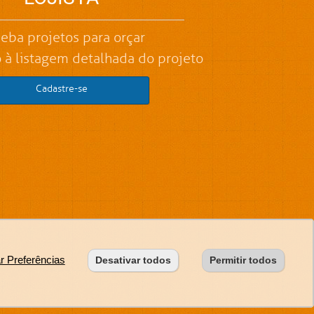
eba projetos para orçar
 à listagem detalhada do projeto
Cadastre-se
ar Preferências
Desativar todos
Permitir todos