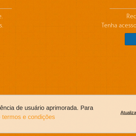
.
Rec
s.
Tenha acesso
iência de usuário aprimorada. Para
Atualiz
e
termos e condições