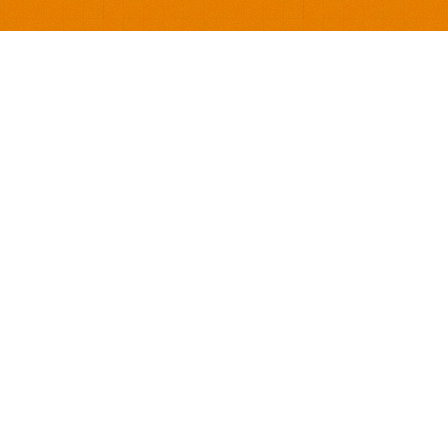
ore e compre seu
tos on-line.