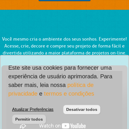
Você mesmo cria o ambiente dos seus sonhos. Experimente!
Acesse, crie, decore e compre seu projeto de forma fácil e
divertida utilizando a maior plataforma de projetos on-line.
Este site usa cookies para fornecer uma
experiência de usuário aprimorada. Para
saber mais, leia nossa
política de
privacidade
e
termos e condições
Atualizar Preferências
Desativar todos
Permitir todos