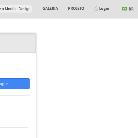
GALERIA
PROJETO
Login
BR
e o Mooble Design
ogle