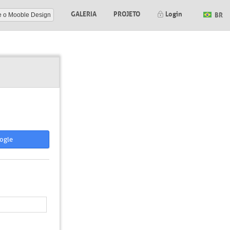
GALERIA
PROJETO
Login
BR
e o Mooble Design
ogle