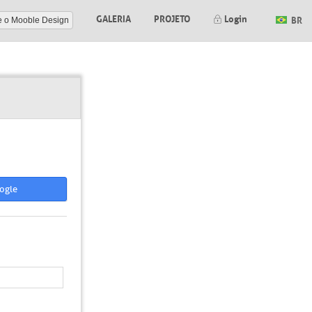
GALERIA
PROJETO
Login
BR
e o Mooble Design
ogle