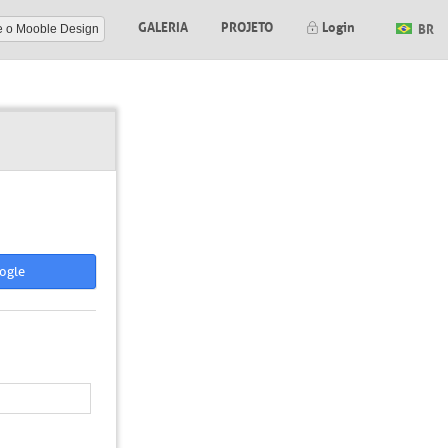
GALERIA
PROJETO
Login
BR
e o Mooble Design
ogle