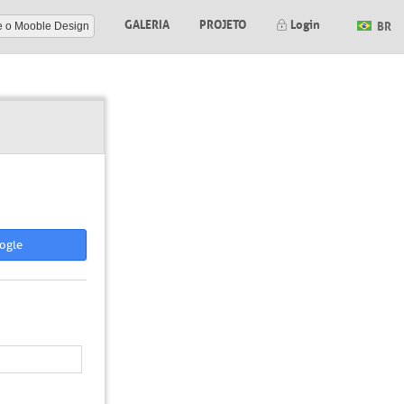
GALERIA
PROJETO
Login
BR
e o Mooble Design
ogle