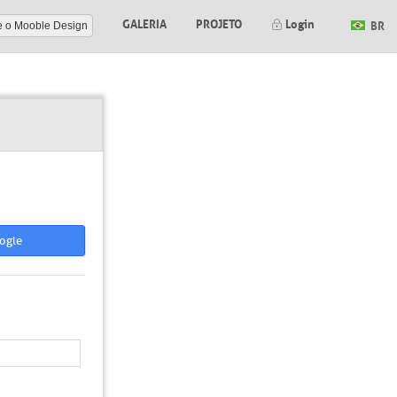
GALERIA
PROJETO
Login
BR
e o Mooble Design
ogle