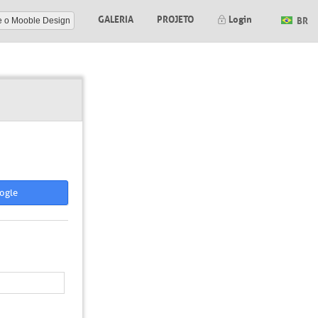
GALERIA
PROJETO
Login
BR
e o Mooble Design
ogle