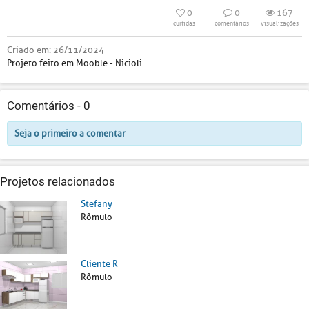
0
0
167
curtidas
comentários
visualizações
Criado em:
26/11/2024
Projeto feito em Mooble - Nicioli
Comentários -
0
Seja o primeiro a comentar
Projetos relacionados
Stefany
Rômulo
Cliente R
Rômulo