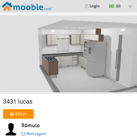
Login
BR
3431 lucas
Editar
Rômulo
Mensagem