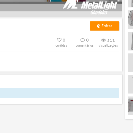
Editar
0
0
311
curtidas
comentários
visualizações