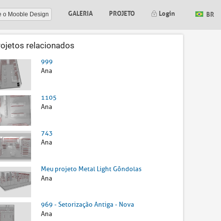
GALERIA
PROJETO
Login
BR
e o Mooble Design
rojetos relacionados
999
Ana
1105
Ana
743
Ana
Meu projeto Metal Light Gôndolas
Ana
969 - Setorização Antiga - Nova
Ana