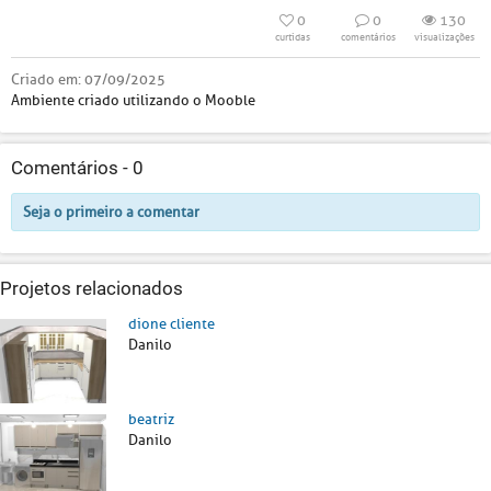
0
0
130
curtidas
comentários
visualizações
Criado em:
07/09/2025
Ambiente criado utilizando o Mooble
Comentários -
0
Seja o primeiro a comentar
Projetos relacionados
dione cliente
Danilo
beatriz
Danilo