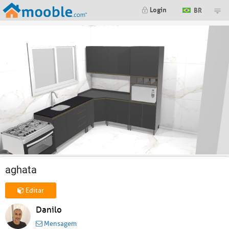
Login
BR
aghata
Editar
Danilo
Mensagem