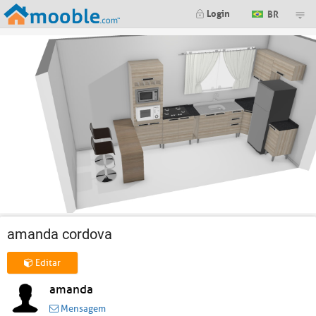
Login
BR
amanda cordova
Editar
amanda
Mensagem