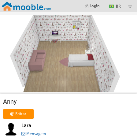
Login
BR
Anny
Editar
Lara
Mensagem