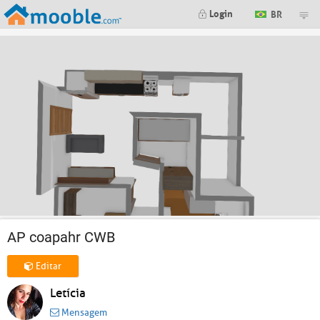
Login
BR
AP coapahr CWB
Editar
Letícia
Mensagem