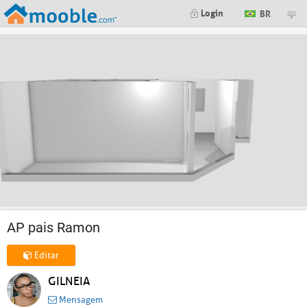
Login
BR
AP pais Ramon
Editar
GILNEIA
Mensagem