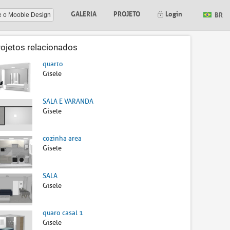
GALERIA
PROJETO
Login
BR
e o Mooble Design
rojetos relacionados
quarto
Gisele
SALA E VARANDA
Gisele
cozinha area
Gisele
SALA
Gisele
quaro casal 1
Gisele