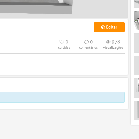
Editar
0
0
978
curtidas
comentários
visualizações