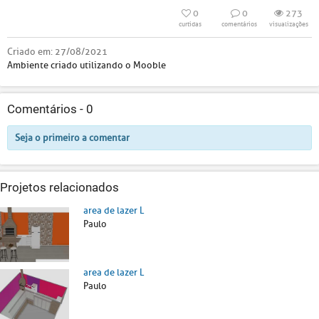
0
0
273
curtidas
comentários
visualizações
Criado em:
27/08/2021
Ambiente criado utilizando o Mooble
Comentários -
0
Seja o primeiro a comentar
Projetos relacionados
area de lazer L
Paulo
area de lazer L
Paulo