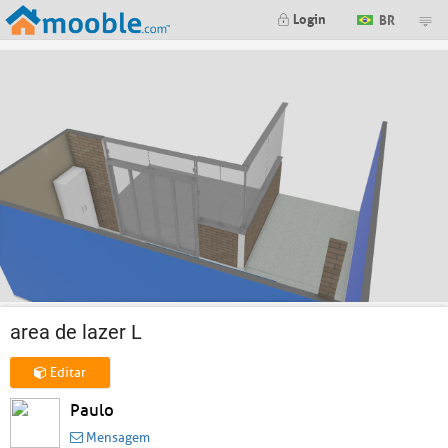
Login
BR
area de lazer L
Editar
Paulo
Mensagem