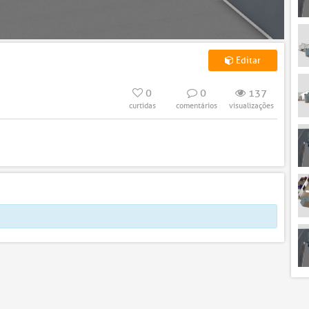
Editar
0
0
137
curtidas
comentários
visualizações