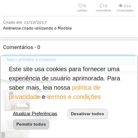
0
0
214
curtidas
comentários
visualizações
Criado em:
15/10/2017
Ambiente criado utilizando o Mooble
Comentários -
0
Seja o primeiro a comentar
Este site usa cookies para fornecer uma
experiência de usuário aprimorada. Para
Projetos relacionados
saber mais, leia nossa
política de
quarto 2
privacidade
e
termos e condições
josiane
Atualizar Preferências
Desativar todos
Meu quarto
Jéssica
Permitir todos