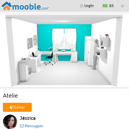
Login
BR
Atelie
Editar
Jéssica
Mensagem