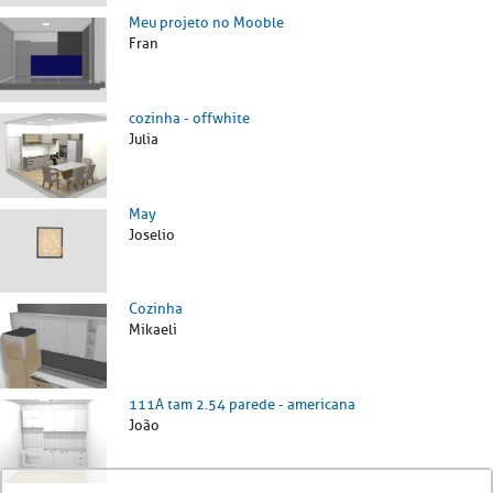
Meu projeto no Mooble
Fran
cozinha - offwhite
Julia
May
Joselio
Cozinha
Mikaeli
111A tam 2.54 parede - americana
João