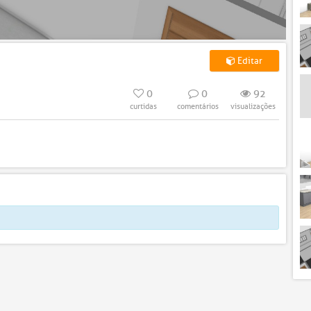
Editar
0
0
92
curtidas
comentários
visualizações