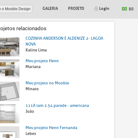
GALERIA
PROJETO
Login
BR
e o Mooble Design
rojetos relacionados
COZINHA ANDERSON E ALDENIZE 2- LAGOA
NOVA
Kaline Lima
Meu projeto Henn
Mariana
Meu projeto no Mooble
Minato
111A tam 2.54 parede - americana
João
Meu projeto Henn Fernanda
Lebes