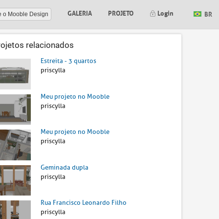
GALERIA
PROJETO
Login
BR
e o Mooble Design
rojetos relacionados
Estreita - 3 quartos
priscylla
Meu projeto no Mooble
priscylla
Meu projeto no Mooble
priscylla
Geminada dupla
priscylla
Rua Francisco Leonardo Filho
priscylla