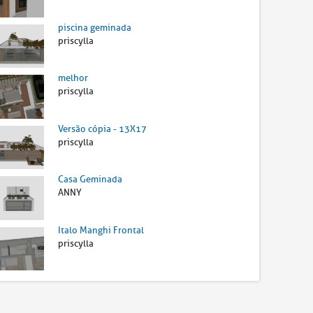
piscina geminada
priscylla
melhor
priscylla
Versão cópia - 13X17
priscylla
Casa Geminada
ANNY
Italo Manghi Frontal
priscylla