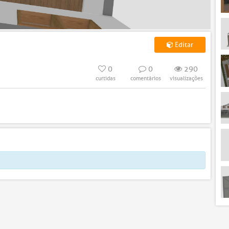
Editar
0
0
290
curtidas
comentários
visualizações