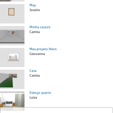
May
Joselio
Minha casa20
Camila
Meu projeto Henn
Geovanna
Casa
Camila
Esboço quarto
Luiza