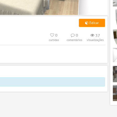
Editar
0
0
37
curtidas
comentários
visualizações