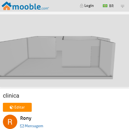
Login
BR
clinica
Editar
Rony
Mensagem