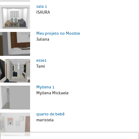
sala 1
ISAURA
Meu projeto no Mooble
Juliana
esse1
Tami
Myllena 1
Myllena Mickaele
quarto de bebê
maristela