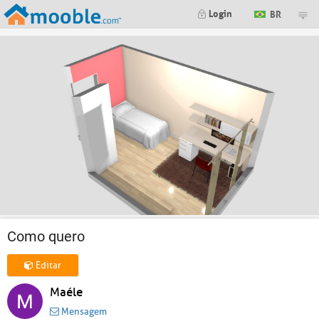
Login
BR
Como quero
Editar
Maéle
Mensagem