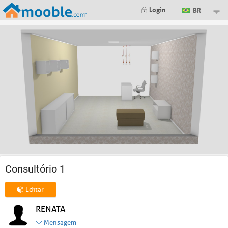
Login
BR
Consultório 1
Editar
RENATA
Mensagem