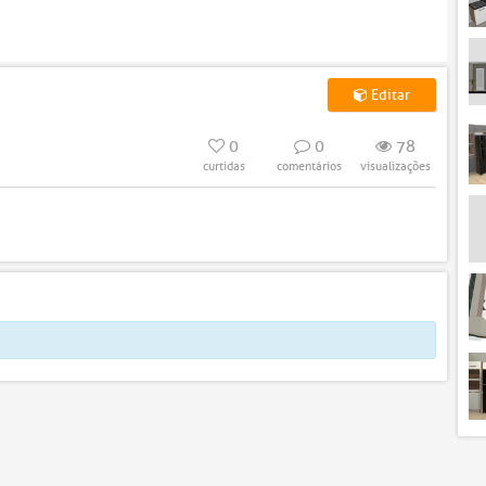
Editar
0
0
78
curtidas
comentários
visualizações