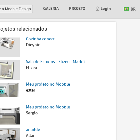
GALERIA
PROJETO
Login
BR
e o Mooble Design
rojetos relacionados
Cozinha conect
Dieynin
Sala de Estudos - Elizeu - Mark 2
Elizeu
Meu projeto no Mooble
ester
Meu projeto no Mooble
Sergio
anailde
Allan