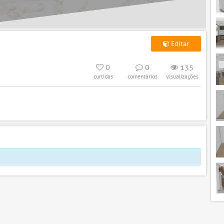
Editar
0
0
135
curtidas
comentários
visualizações