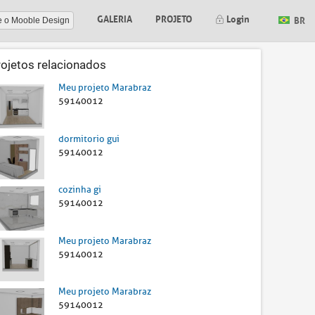
GALERIA
PROJETO
Login
BR
e o Mooble Design
rojetos relacionados
Meu projeto Marabraz
59140012
dormitorio gui
59140012
cozinha gi
59140012
Meu projeto Marabraz
59140012
Meu projeto Marabraz
59140012