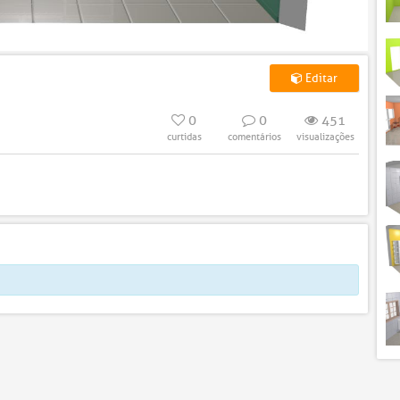
Editar
0
0
451
curtidas
comentários
visualizações