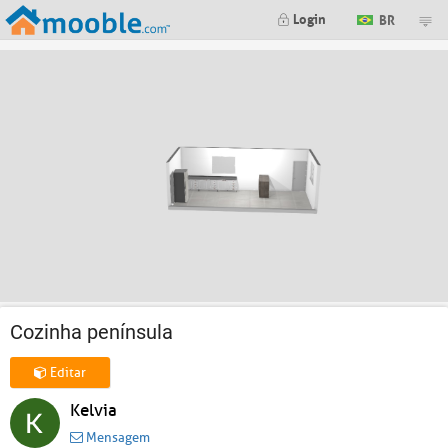
Login
BR
Cozinha península
Editar
Kelvia
Mensagem