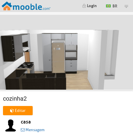
Login
BR
cozinha2
Editar
casa
Mensagem