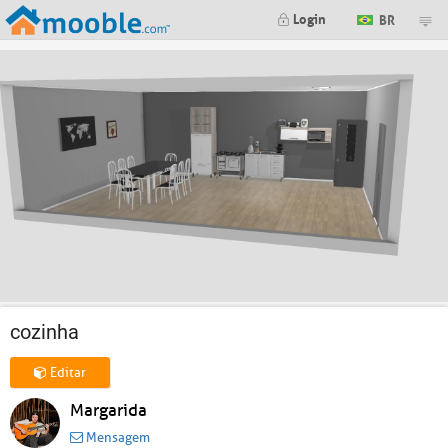
Login
BR
cozinha
Editar
Margarida
Mensagem