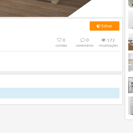
Editar
0
0
172
curtidas
comentários
visualizações