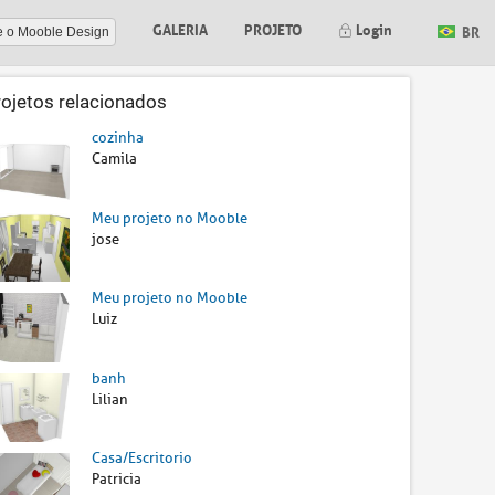
GALERIA
PROJETO
Login
BR
e o Mooble Design
rojetos relacionados
cozinha
Camila
Meu projeto no Mooble
jose
Meu projeto no Mooble
Luiz
banh
Lilian
Casa/Escritorio
Patricia