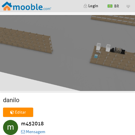
Login
BR
danilo
Editar
m452018
Mensagem