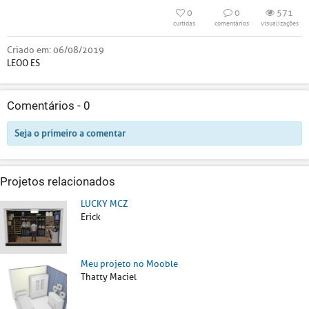
0
0
571
curtidas
comentários
visualizações
Criado em:
06/08/2019
LEOO ES
Comentários -
0
Seja o primeiro a comentar
Projetos relacionados
LUCKY MCZ
Erick
Meu projeto no Mooble
Thatty Maciel