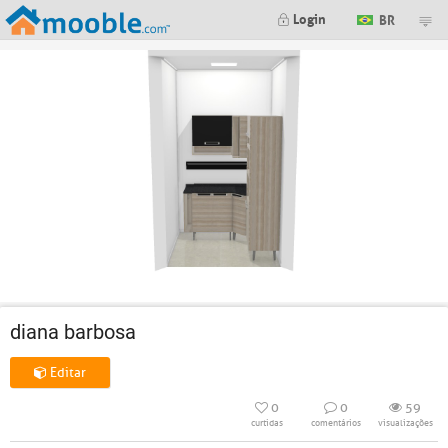
Login
BR
diana barbosa
Editar
0
0
59
curtidas
comentários
visualizações