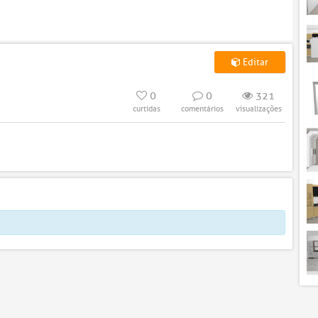
Editar
0
0
321
curtidas
comentários
visualizações