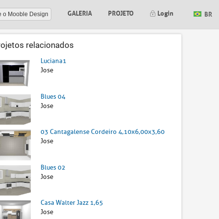
GALERIA
PROJETO
Login
BR
e o Mooble Design
rojetos relacionados
Luciana1
Jose
Blues 04
Jose
03 Cantagalense Cordeiro 4,10x6,00x3,60
Jose
Blues 02
Jose
Casa Walter Jazz 1,65
Jose