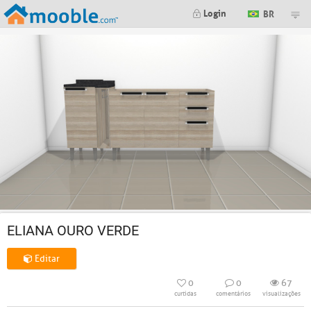
Login
BR
ELIANA OURO VERDE
Editar
0
0
67
curtidas
comentários
visualizações