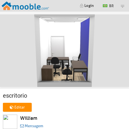
Login
BR
escritorio
Editar
William
Mensagem